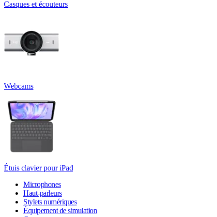
Casques et écouteurs
Webcams
Étuis clavier pour iPad
Microphones
Haut-parleurs
Stylets numériques
Équipement de simulation