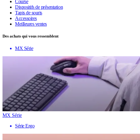
Course
Dispositifs de présentation
Tapis de souris
Accessoires
Meilleures ventes
Des achats qui vous ressemblent
MX Série
MX Série
Série Ergo