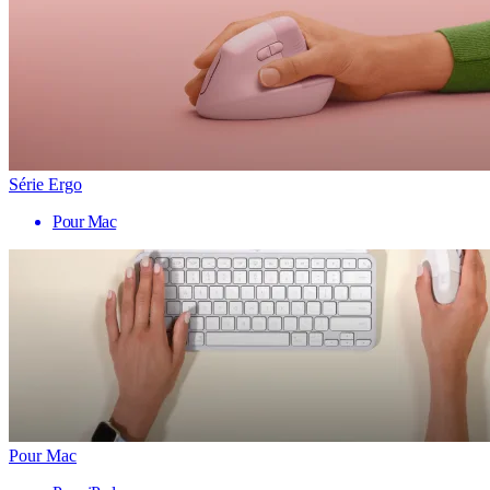
Série Ergo
Pour Mac
Pour Mac