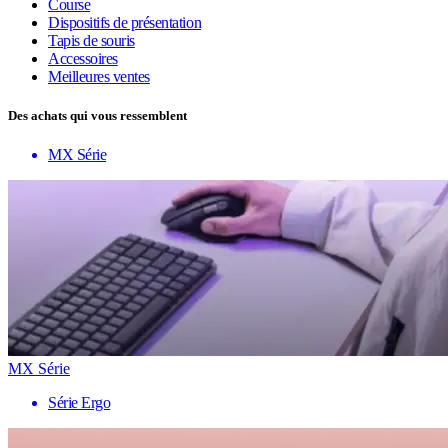
Course
Dispositifs de présentation
Tapis de souris
Accessoires
Meilleures ventes
Des achats qui vous ressemblent
MX Série
MX Série
Série Ergo