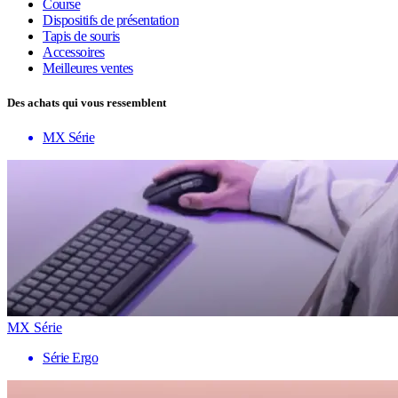
Course
Dispositifs de présentation
Tapis de souris
Accessoires
Meilleures ventes
Des achats qui vous ressemblent
MX Série
MX Série
Série Ergo