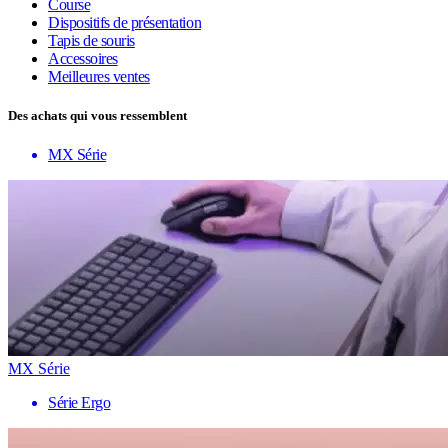
Course
Dispositifs de présentation
Tapis de souris
Accessoires
Meilleures ventes
Des achats qui vous ressemblent
MX Série
MX Série
Série Ergo