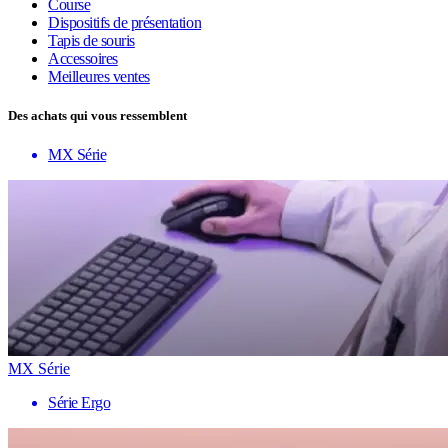
Course
Dispositifs de présentation
Tapis de souris
Accessoires
Meilleures ventes
Des achats qui vous ressemblent
MX Série
MX Série
Série Ergo