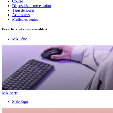
Course
Dispositifs de présentation
Tapis de souris
Accessoires
Meilleures ventes
Des achats qui vous ressemblent
MX Série
MX Série
Série Ergo