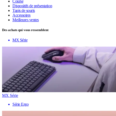
Course
Dispositifs de présentation
Tapis de souris
Accessoires
Meilleures ventes
Des achats qui vous ressemblent
MX Série
MX Série
Série Ergo