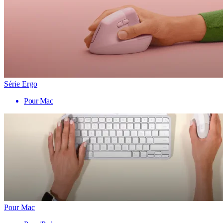
Série Ergo
Pour Mac
Pour Mac