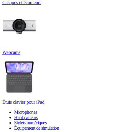
Casques et écouteurs
Webcams
Étuis clavier pour iPad
Microphones
Haut-parleurs
Stylets numériques
Équipement de simulation