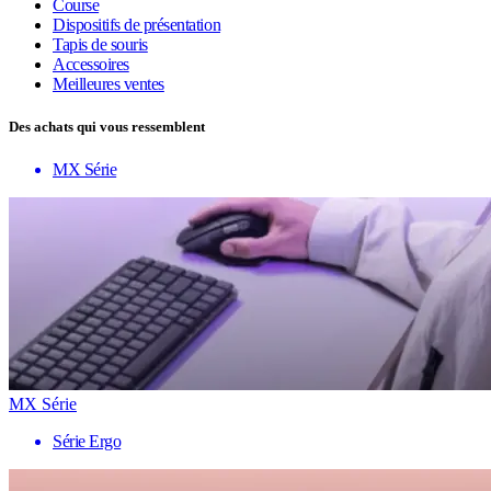
Course
Dispositifs de présentation
Tapis de souris
Accessoires
Meilleures ventes
Des achats qui vous ressemblent
MX Série
MX Série
Série Ergo