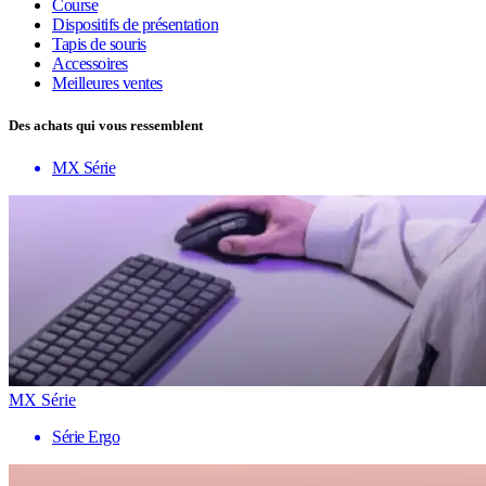
Course
Dispositifs de présentation
Tapis de souris
Accessoires
Meilleures ventes
Des achats qui vous ressemblent
MX Série
MX Série
Série Ergo