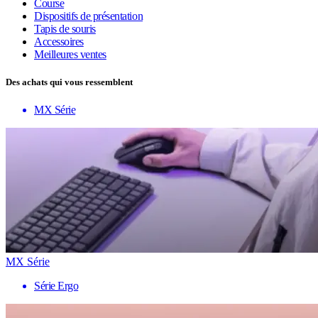
Course
Dispositifs de présentation
Tapis de souris
Accessoires
Meilleures ventes
Des achats qui vous ressemblent
MX Série
MX Série
Série Ergo