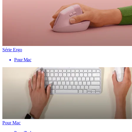
Série Ergo
Pour Mac
Pour Mac