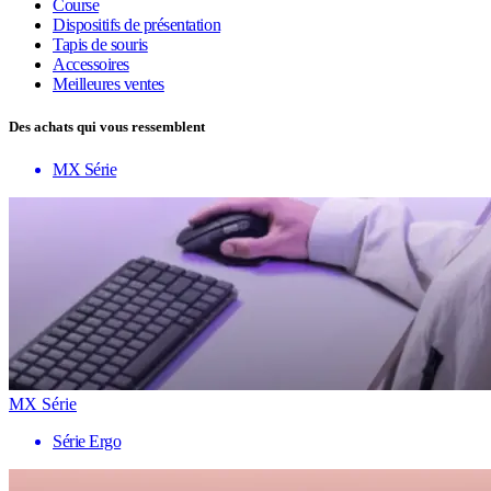
Course
Dispositifs de présentation
Tapis de souris
Accessoires
Meilleures ventes
Des achats qui vous ressemblent
MX Série
MX Série
Série Ergo