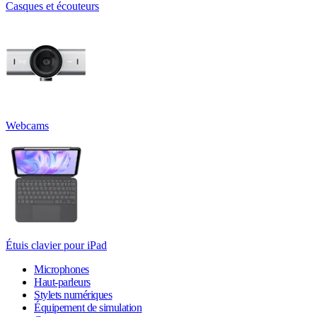
Casques et écouteurs
Webcams
Étuis clavier pour iPad
Microphones
Haut-parleurs
Stylets numériques
Équipement de simulation