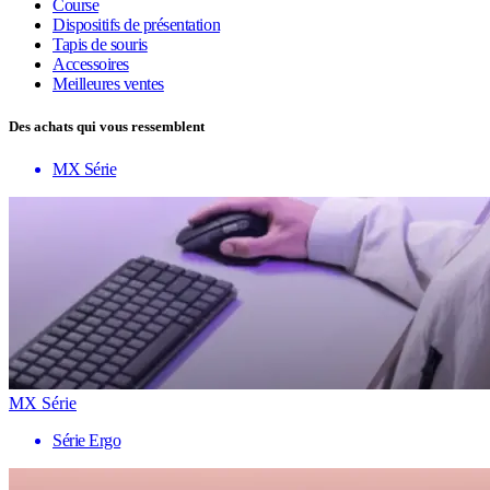
Course
Dispositifs de présentation
Tapis de souris
Accessoires
Meilleures ventes
Des achats qui vous ressemblent
MX Série
MX Série
Série Ergo