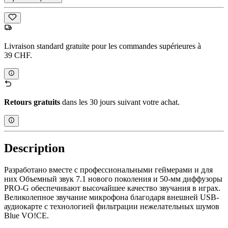
Livraison standard gratuite pour les commandes supérieures à
39 CHF.
Retours gratuits
dans les 30 jours suivant votre achat.
Description
Разработано вместе с профессиональными геймерами и для
них Объемный звук 7.1 нового поколения и 50-мм диффузоры
PRO-G обеспечивают высочайшее качество звучания в играх.
Великолепное звучание микрофона благодаря внешней USB-
аудиокарте с технологией фильтрации нежелательных шумов
Blue VO!CE.