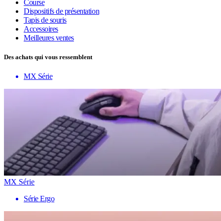
Course
Dispositifs de présentation
Tapis de souris
Accessoires
Meilleures ventes
Des achats qui vous ressemblent
MX Série
MX Série
Série Ergo