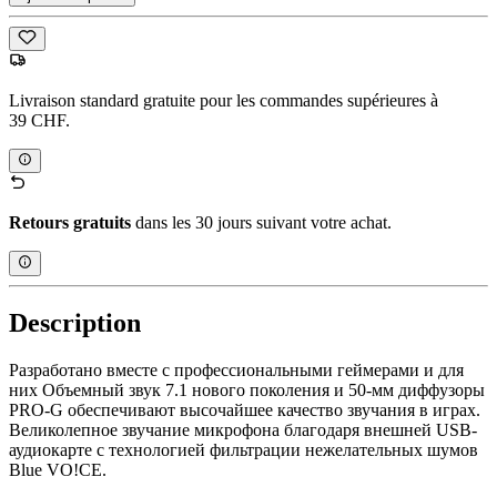
Livraison standard gratuite pour les commandes supérieures à
39 CHF.
Retours gratuits
dans les 30 jours suivant votre achat.
Description
Разработано вместе с профессиональными геймерами и для
них Объемный звук 7.1 нового поколения и 50-мм диффузоры
PRO-G обеспечивают высочайшее качество звучания в играх.
Великолепное звучание микрофона благодаря внешней USB-
аудиокарте с технологией фильтрации нежелательных шумов
Blue VO!CE.