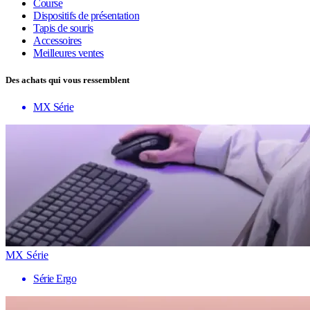
Course
Dispositifs de présentation
Tapis de souris
Accessoires
Meilleures ventes
Des achats qui vous ressemblent
MX Série
MX Série
Série Ergo