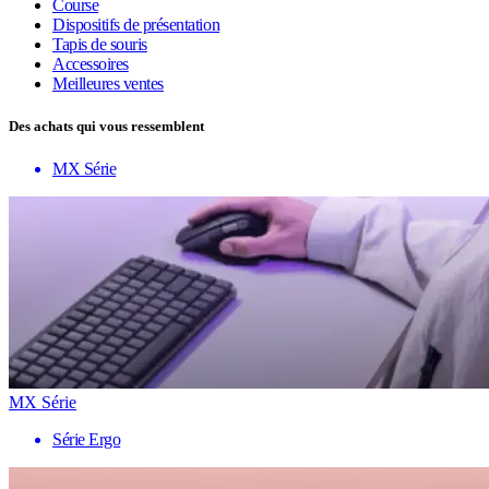
Course
Dispositifs de présentation
Tapis de souris
Accessoires
Meilleures ventes
Des achats qui vous ressemblent
MX Série
MX Série
Série Ergo