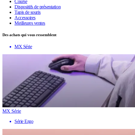
Course
Dispositifs de présentation
Tapis de souris
Accessoires
Meilleures ventes
Des achats qui vous ressemblent
MX Série
MX Série
Série Ergo