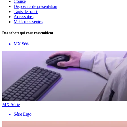
Course
Dispositifs de présentation
Tapis de souris
Accessoires
Meilleures ventes
Des achats qui vous ressemblent
MX Série
MX Série
Série Ergo