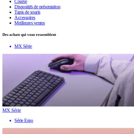
Course
Dispositifs de présentation
Tapis de souris
Accessoires
Meilleures ventes
Des achats qui vous ressemblent
MX Série
MX Série
Série Ergo