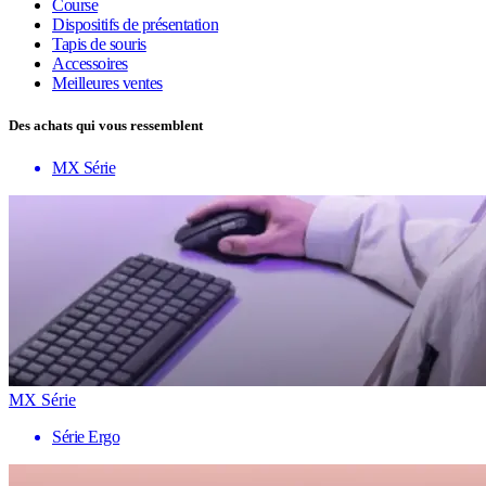
Course
Dispositifs de présentation
Tapis de souris
Accessoires
Meilleures ventes
Des achats qui vous ressemblent
MX Série
MX Série
Série Ergo