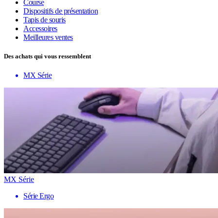
Course
Dispositifs de présentation
Tapis de souris
Accessoires
Meilleures ventes
Des achats qui vous ressemblent
MX Série
MX Série
Série Ergo