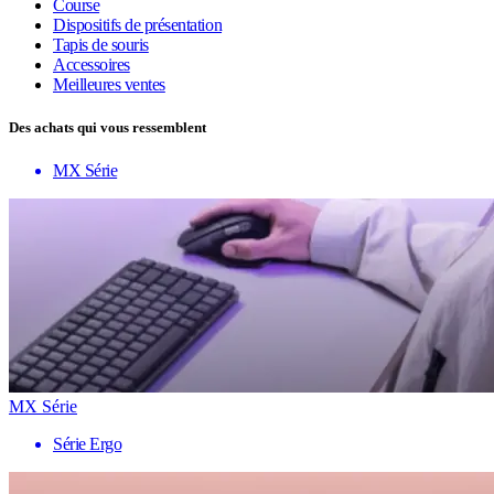
Course
Dispositifs de présentation
Tapis de souris
Accessoires
Meilleures ventes
Des achats qui vous ressemblent
MX Série
MX Série
Série Ergo