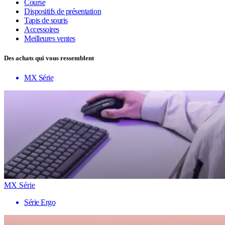
Course
Dispositifs de présentation
Tapis de souris
Accessoires
Meilleures ventes
Des achats qui vous ressemblent
MX Série
MX Série
Série Ergo