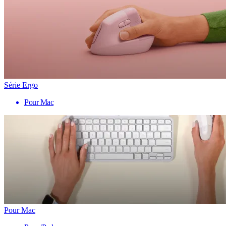
Série Ergo
Pour Mac
Pour Mac