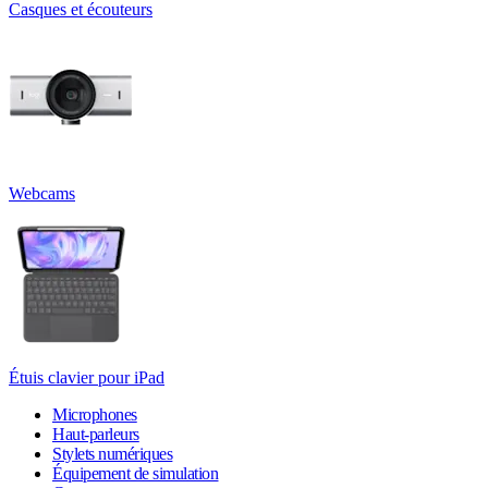
Casques et écouteurs
Webcams
Étuis clavier pour iPad
Microphones
Haut-parleurs
Stylets numériques
Équipement de simulation