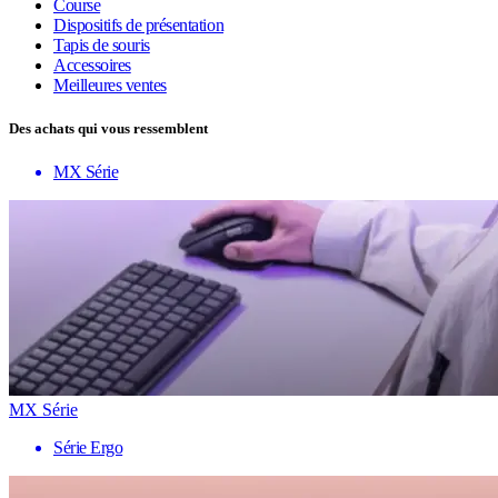
Course
Dispositifs de présentation
Tapis de souris
Accessoires
Meilleures ventes
Des achats qui vous ressemblent
MX Série
MX Série
Série Ergo