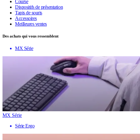
Course
Dispositifs de présentation
Tapis de souris
Accessoires
Meilleures ventes
Des achats qui vous ressemblent
MX Série
MX Série
Série Ergo