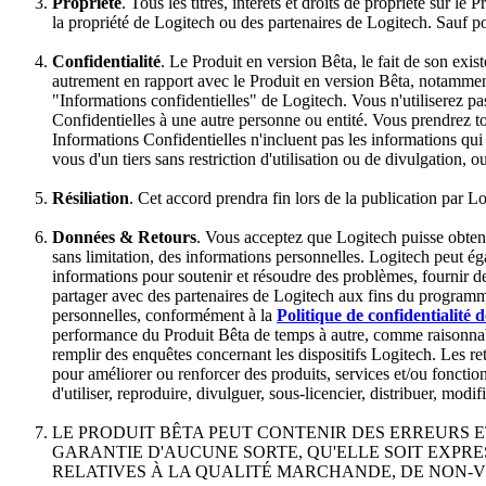
Propriété
. Tous les titres, intérêts et droits de propriété sur l
la propriété de Logitech ou des partenaires de Logitech. Sauf pou
Confidentialité
. Le Produit en version Bêta, le fait de son exi
autrement en rapport avec le Produit en version Bêta, notamment
"Informations confidentielles" de Logitech. Vous n'utiliserez pa
Confidentielles à une autre personne ou entité. Vous prendrez to
Informations Confidentielles n'incluent pas les informations qui
vous d'un tiers sans restriction d'utilisation ou de divulgation
Résiliation
. Cet accord prendra fin lors de la publication par L
Données & Retours
. Vous acceptez que Logitech puisse obteni
sans limitation, des informations personnelles. Logitech peut éga
informations pour soutenir et résoudre des problèmes, fournir des
partager avec des partenaires de Logitech aux fins du programme
personnelles, conformément à la
Politique de confidentialité 
performance du Produit Bêta de temps à autre, comme raisonnable
remplir des enquêtes concernant les dispositifs Logitech. Les re
pour améliorer ou renforcer des produits, services et/ou fonctio
d'utiliser, reproduire, divulguer, sous-licencier, distribuer, modif
LE PRODUIT BÊTA PEUT CONTENIR DES ERREURS E
GARANTIE D'AUCUNE SORTE, QU'ELLE SOIT EXPRE
RELATIVES À LA QUALITÉ MARCHANDE, DE NON-V