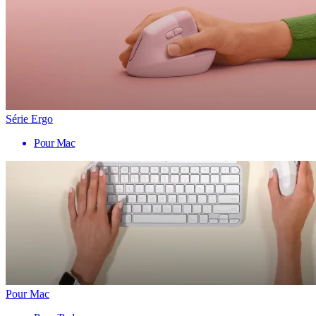
Série Ergo
Pour Mac
Pour Mac