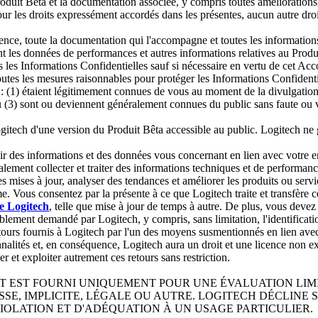
e Produit Bêta et la documentation associée, y compris toutes améliorations
r les droits expressément accordés dans les présentes, aucun autre droit
stence, toute la documentation qui l'accompagne et toutes les informati
 les données de performances et autres informations relatives au Produit
s les Informations Confidentielles sauf si nécessaire en vertu de cet Ac
utes les mesures raisonnables pour protéger les Informations Confidentie
 : (1) étaient légitimement connues de vous au moment de la divulgation 
, ou (3) sont ou deviennent généralement connues du public sans faute ou 
ogitech d'une version du Produit Bêta accessible au public. Logitech ne g
r des informations et des données vous concernant en lien avec votre enre
lement collecter et traiter des informations techniques et de performance
 mises à jour, analyser des tendances et améliorer les produits ou servic
. Vous consentez par la présente à ce que Logitech traite et transfère c
de Logitech
, telle que mise à jour de temps à autre. De plus, vous devez 
ment demandé par Logitech, y compris, sans limitation, l'identification
tours fournis à Logitech par l'un des moyens susmentionnés en lien avec 
nnalités et, en conséquence, Logitech aura un droit et une licence non ex
ier et exploiter autrement ces retours sans restriction.
T EST FOURNI UNIQUEMENT POUR UNE ÉVALUATION LIMIT
SSE, IMPLICITE, LÉGALE OU AUTRE. LOGITECH DÉCLINE
IOLATION ET D'ADÉQUATION À UN USAGE PARTICULIER.