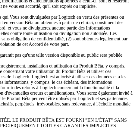
, modifications et améliorations apportées à celui-ci, sont et resteront
 ne vous est accordé, qu'il soit exprès ou implicite.
ons qui Vous sont divulguées par Logitech en vertu des présentes ou
 en version Bêta ou obtenues à partir de celui-ci, constituent des
cord, et vous ne divulguerez aucune partie des Informations
lles contre toute utilisation ou divulgation non autorisée. Les
sans obligation de confidentialité, (2) sont obtenues légalement par
violation de cet Accord de votre part.
arantit pas qu'une telle version disponible au public sera publiée.
gistrement, installation et utilisation du Produit Bêta, y compris,
 concernant votre utilisation du Produit Bêta et utiliser ces
es de Logitech. Logitech est autorisé à utiliser ces données et à les
es informations, y compris, le cas échéant, des informations
fournir des retours à Logitech concernant la fonctionnalité et la
 d'éventuelles erreurs et améliorations. Vous serez également invité à
le Produit Bêta peuvent être utilisés par Logitech et ses partenaires
clusifs, perpétuels, irrévocables, sans redevance, à l'échelle mondiale
ÉE. LE PRODUIT BÊTA EST FOURNI "EN L'ÉTAT" SANS
 SPÉCIFIQUEMENT TOUTES GARANTIES IMPLICITES