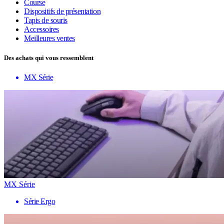
Course
Dispositifs de présentation
Tapis de souris
Accessoires
Meilleures ventes
Des achats qui vous ressemblent
MX Série
MX Série
Série Ergo