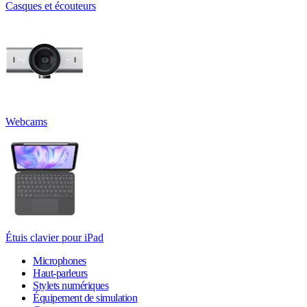
Casques et écouteurs
Webcams
Étuis clavier pour iPad
Microphones
Haut-parleurs
Stylets numériques
Équipement de simulation