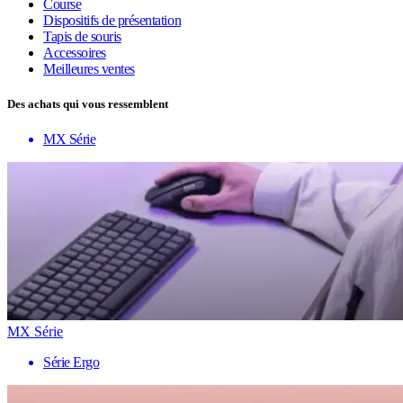
Course
Dispositifs de présentation
Tapis de souris
Accessoires
Meilleures ventes
Des achats qui vous ressemblent
MX Série
MX Série
Série Ergo