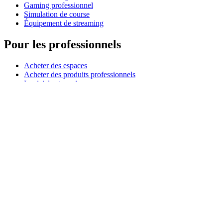
Gaming professionnel
Simulation de course
Équipement de streaming
Pour les professionnels
Acheter des espaces
Acheter des produits professionnels
Logiciels et services
Partenaires
Partenaires de l’alliance
Ressources professionnelles
À usage pédagogique
Acheter des produits pédagogiques
Solutions pour l’enseignement primaire et secondaire
Ressources pédagogiques
Assistance
Assistance individuelle
Assistance gaming