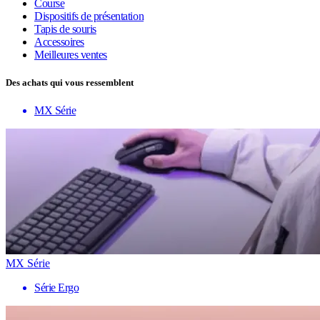
Course
Dispositifs de présentation
Tapis de souris
Accessoires
Meilleures ventes
Des achats qui vous ressemblent
MX Série
MX Série
Série Ergo