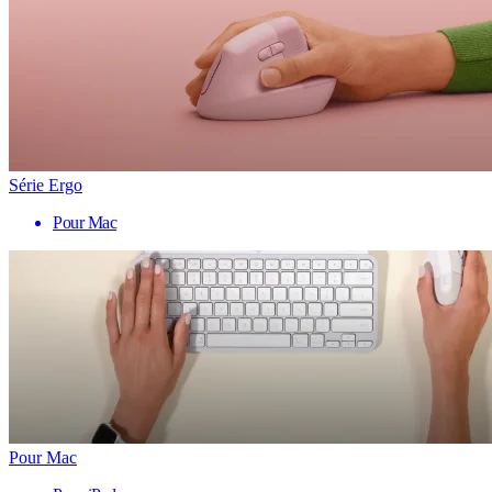
Série Ergo
Pour Mac
Pour Mac