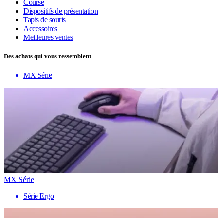
Course
Dispositifs de présentation
Tapis de souris
Accessoires
Meilleures ventes
Des achats qui vous ressemblent
MX Série
MX Série
Série Ergo