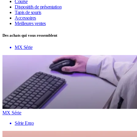
Course
Dispositifs de présentation
Tapis de souris
Accessoires
Meilleures ventes
Des achats qui vous ressemblent
MX Série
MX Série
Série Ergo