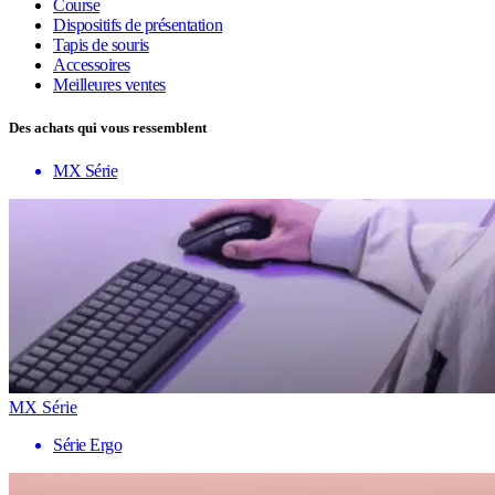
Course
Dispositifs de présentation
Tapis de souris
Accessoires
Meilleures ventes
Des achats qui vous ressemblent
MX Série
MX Série
Série Ergo