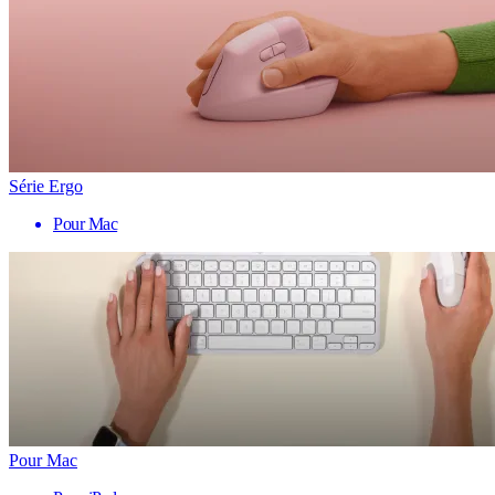
Série Ergo
Pour Mac
Pour Mac