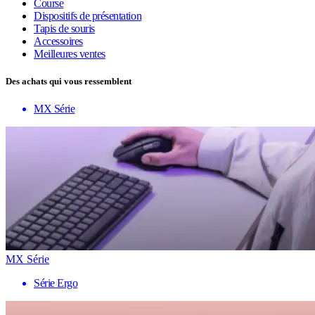
Course
Dispositifs de présentation
Tapis de souris
Accessoires
Meilleures ventes
Des achats qui vous ressemblent
MX Série
MX Série
Série Ergo