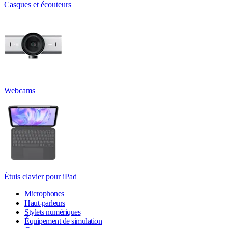
Casques et écouteurs
Webcams
Étuis clavier pour iPad
Microphones
Haut-parleurs
Stylets numériques
Équipement de simulation