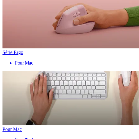
Série Ergo
Pour Mac
Pour Mac