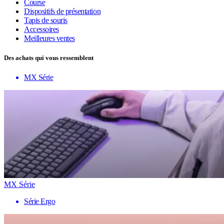
Course
Dispositifs de présentation
Tapis de souris
Accessoires
Meilleures ventes
Des achats qui vous ressemblent
MX Série
MX Série
Série Ergo