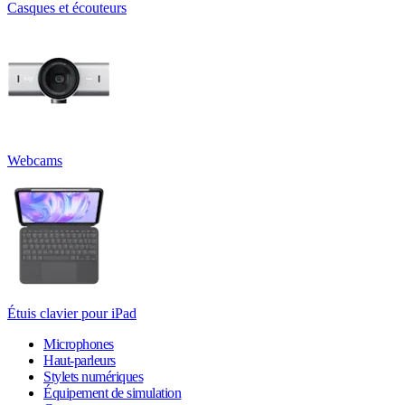
Casques et écouteurs
Webcams
Étuis clavier pour iPad
Microphones
Haut-parleurs
Stylets numériques
Équipement de simulation