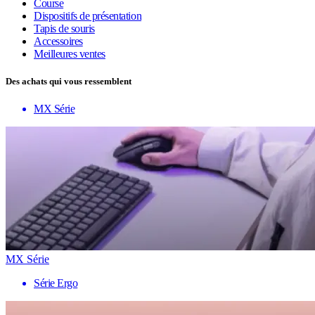
Course
Dispositifs de présentation
Tapis de souris
Accessoires
Meilleures ventes
Des achats qui vous ressemblent
MX Série
MX Série
Série Ergo