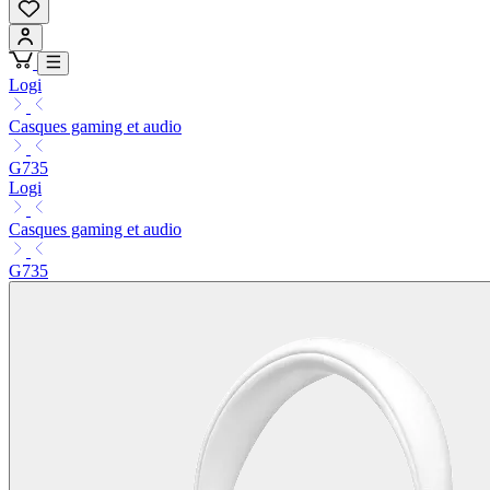
Logi
Casques gaming et audio
G735
Logi
Casques gaming et audio
G735