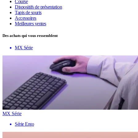
Course
Dispositifs de présentation
Tapis de souris
Accessoires
Meilleures ventes
Des achats qui vous ressemblent
MX Série
MX Série
Série Ergo