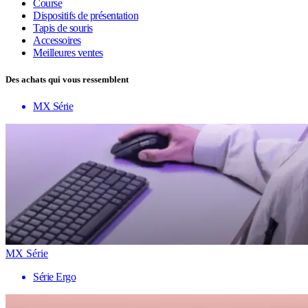
Course
Dispositifs de présentation
Tapis de souris
Accessoires
Meilleures ventes
Des achats qui vous ressemblent
MX Série
MX Série
Série Ergo