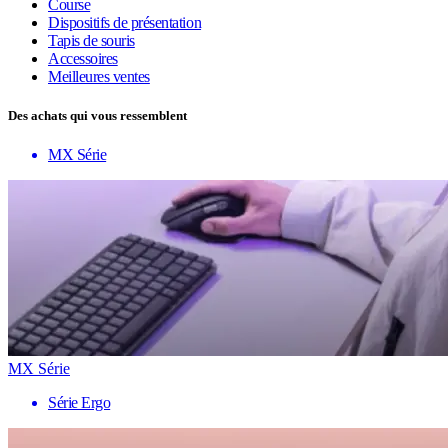
Course
Dispositifs de présentation
Tapis de souris
Accessoires
Meilleures ventes
Des achats qui vous ressemblent
MX Série
MX Série
Série Ergo