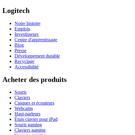
Logitech
Notre histoire
Emplois
Investisseurs
Centre d'apprentissage
Blog
Presse
Développement durable
Recyclage
Accessibilité
Acheter des produits
Souris
Claviers
Casques et écouteurs
Webcams
Haut-parleurs
Étuis clavier pour iPad
Souris gaming
Claviers gaming