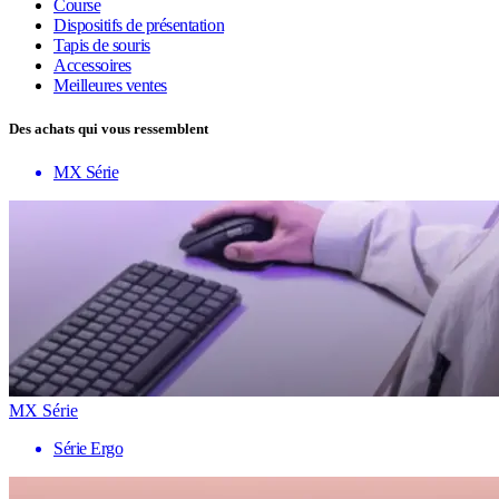
Course
Dispositifs de présentation
Tapis de souris
Accessoires
Meilleures ventes
Des achats qui vous ressemblent
MX Série
MX Série
Série Ergo