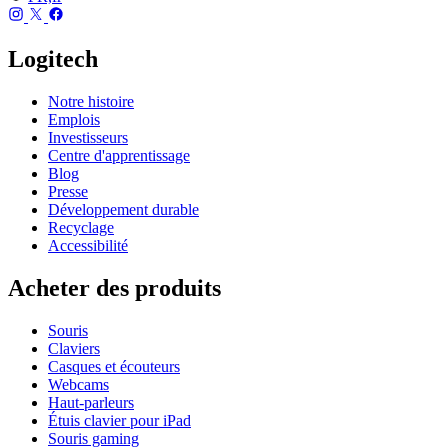
Logitech
Notre histoire
Emplois
Investisseurs
Centre d'apprentissage
Blog
Presse
Développement durable
Recyclage
Accessibilité
Acheter des produits
Souris
Claviers
Casques et écouteurs
Webcams
Haut-parleurs
Étuis clavier pour iPad
Souris gaming