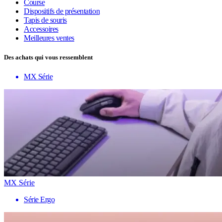
Course
Dispositifs de présentation
Tapis de souris
Accessoires
Meilleures ventes
Des achats qui vous ressemblent
MX Série
MX Série
Série Ergo