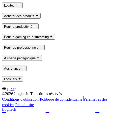
Logitech
Acheter des produits
Pour la productivité
Pour le gaming et le streaming
Pour les professionnels
À usage pédagogique
Assistance
Logiciels
FR,fr
©2026 Logitech. Tous droits réservés
Conditions d'utilisation
Politique de confidentialité
Paramètres des
cookies
Plan du site
Logitech