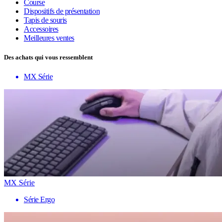
Course
Dispositifs de présentation
Tapis de souris
Accessoires
Meilleures ventes
Des achats qui vous ressemblent
MX Série
MX Série
Série Ergo