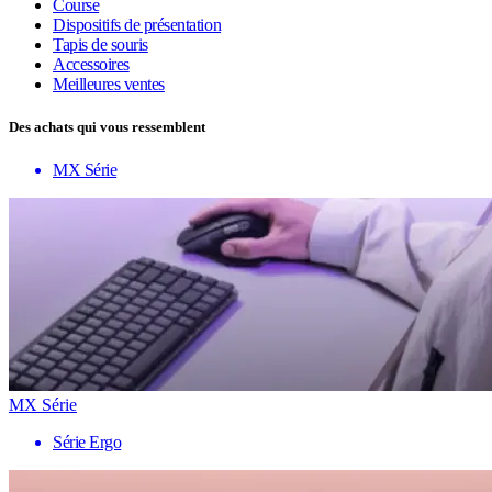
Course
Dispositifs de présentation
Tapis de souris
Accessoires
Meilleures ventes
Des achats qui vous ressemblent
MX Série
MX Série
Série Ergo