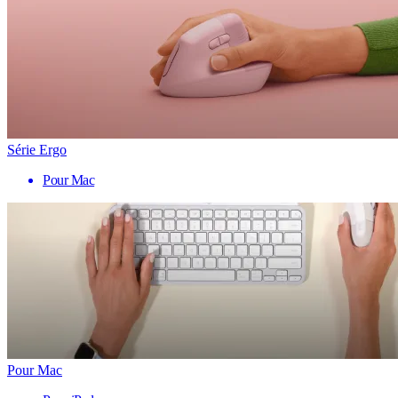
Série Ergo
Pour Mac
Pour Mac