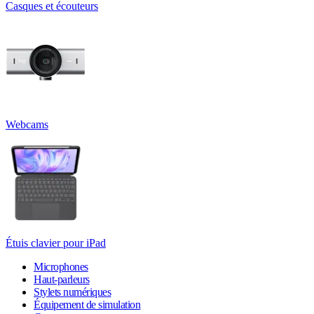
Casques et écouteurs
Webcams
Étuis clavier pour iPad
Microphones
Haut-parleurs
Stylets numériques
Équipement de simulation