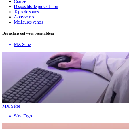
Course
Dispositifs de présentation
Tapis de souris
Accessoires
Meilleures ventes
Des achats qui vous ressemblent
MX Série
MX Série
Série Ergo