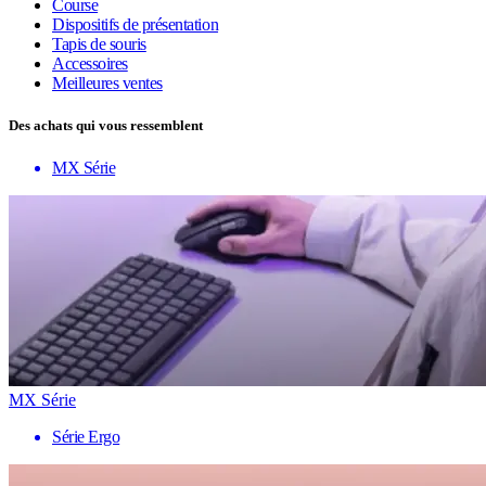
Course
Dispositifs de présentation
Tapis de souris
Accessoires
Meilleures ventes
Des achats qui vous ressemblent
MX Série
MX Série
Série Ergo