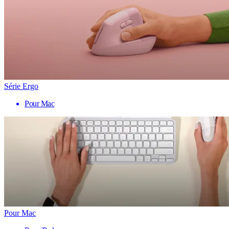
Série Ergo
Pour Mac
Pour Mac