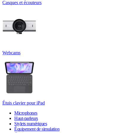
Casques et écouteurs
Webcams
Étuis clavier pour iPad
Microphones
Haut-parleurs
Stylets numériques
Équipement de simulation