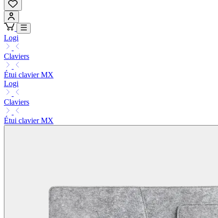
Logi
Claviers
Étui clavier MX
Logi
Claviers
Étui clavier MX