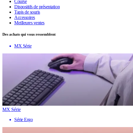
Course
Dispositifs de présentation
Tapis de souris
Accessoires
Meilleures ventes
Des achats qui vous ressemblent
MX Série
MX Série
Série Ergo