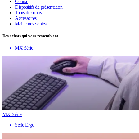
Course
Dispositifs de présentation
Tapis de souris
Accessoires
Meilleures ventes
Des achats qui vous ressemblent
MX Série
MX Série
Série Ergo