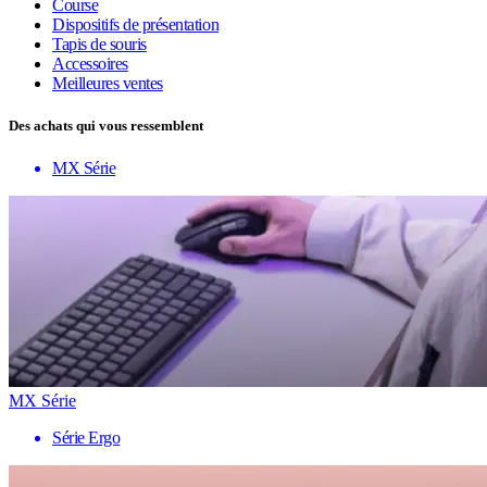
Course
Dispositifs de présentation
Tapis de souris
Accessoires
Meilleures ventes
Des achats qui vous ressemblent
MX Série
MX Série
Série Ergo