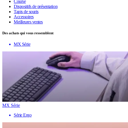
Course
Dispositifs de présentation
Tapis de souris
Accessoires
Meilleures ventes
Des achats qui vous ressemblent
MX Série
MX Série
Série Ergo