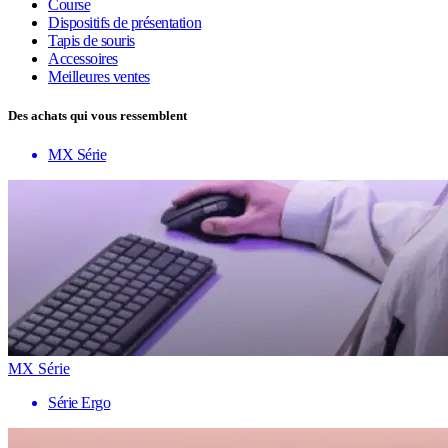
Course
Dispositifs de présentation
Tapis de souris
Accessoires
Meilleures ventes
Des achats qui vous ressemblent
MX Série
MX Série
Série Ergo