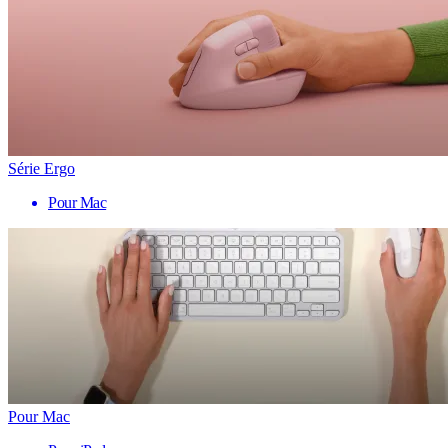
Série Ergo
Pour Mac
Pour Mac