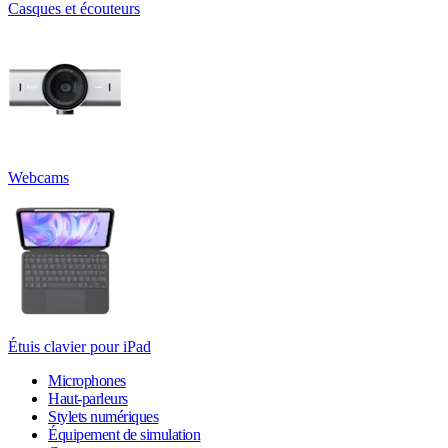
Casques et écouteurs
Webcams
Étuis clavier pour iPad
Microphones
Haut-parleurs
Stylets numériques
Équipement de simulation