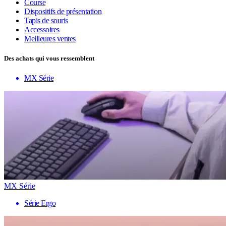
Course
Dispositifs de présentation
Tapis de souris
Accessoires
Meilleures ventes
Des achats qui vous ressemblent
MX Série
MX Série
Série Ergo