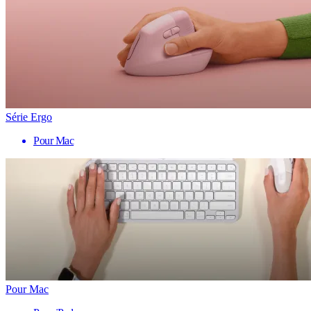
Série Ergo
Pour Mac
Pour Mac