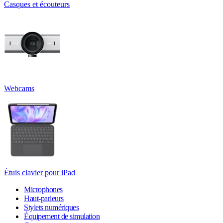
Casques et écouteurs
Webcams
Étuis clavier pour iPad
Microphones
Haut-parleurs
Stylets numériques
Équipement de simulation