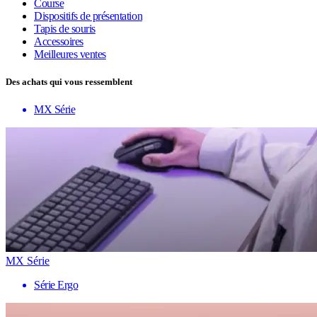
Course
Dispositifs de présentation
Tapis de souris
Accessoires
Meilleures ventes
Des achats qui vous ressemblent
MX Série
MX Série
Série Ergo